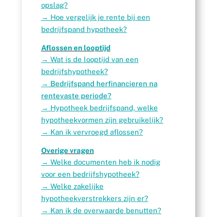
opslag?
→
Hoe vergelijk je rente bij een
bedrijfspand hypotheek?
Aflossen en looptijd
→
Wat is de looptijd van een
bedrijfshypotheek?
→ Bedrijfspand herfinancieren na
rentevaste periode?
→
Hypotheek bedrijfspand, welke
hypotheekvormen zijn gebruikelijk?
→
Kan ik vervroegd aflossen?
Overige vragen
→
Welke documenten heb ik nodig
voor een bedrijfshypotheek?
→
Welke zakelijke
hypotheekverstrekkers zijn er?
→
Kan ik de overwaarde benutten?