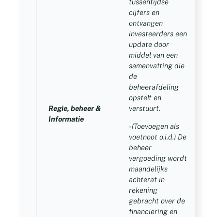
tussentijdse
cijfers en
ontvangen
investeerders een
update door
middel van een
samenvatting die
de
beheerafdeling
opstelt en
0
Regie, beheer &
verstuurt.
p
Informatie
m
- (Toevoegen als
voetnoot o.i.d.) De
beheer
vergoeding wordt
maandelijks
achteraf in
rekening
gebracht over de
financiering en