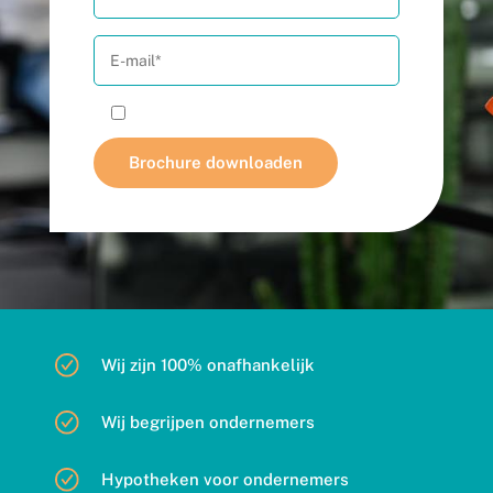
Ik accepteer het
privacy beleid
Wij zijn 100% onafhankelijk
Wij begrijpen ondernemers
Hypotheken voor ondernemers