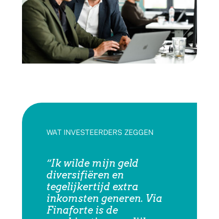
WAT INVESTEERDERS ZEGGEN
“Ik wilde mijn geld
diversifiëren en
tegelijkertijd extra
inkomsten generen. Via
Finaforte is de