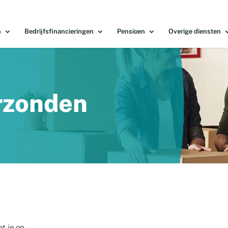
n
Bedrijfsfinancieringen
Pensioen
Overige diensten
rzonden
t je op.