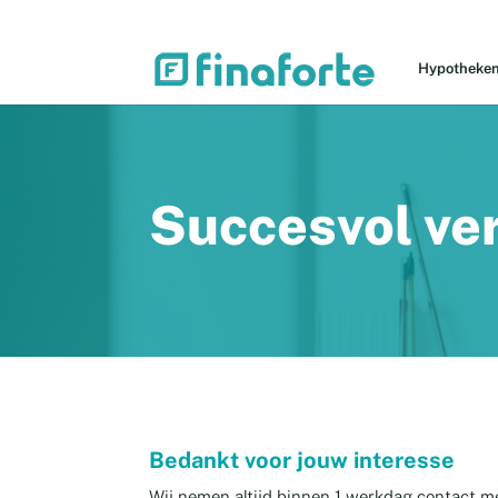
Hypotheke
Succesvol ve
Bedankt voor jouw interesse
Wij nemen altijd binnen 1 werkdag contact me