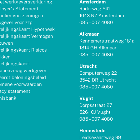
el werkgeversverklaring
Amsterdam
loyer’s Statement
Radarweg 541
ulier voorzieningen
1043 NZ Amsterdam
gever voor zzp
085 – 007 4080
elijkingskaart Hypotheek
Alkmaar
elijkingskaart Vermogen
Kennemerstraatweg 181a
ouwen
1814 GH Alkmaar
elijkingskaart Risicos
085 – 007 4080
ekken
elijkingskaart
Utrecht
sioenvraag werkgever
Computerweg 22
erst beloningsbeleid
3542 DR Utrecht
emene voorwaarden
085 – 007 4080
acy statement
nisbank
Vught
Dorpsstraat 27
5261 CJ Vught
085 – 007 4080
Heemstede
Leidsevaartweg 99