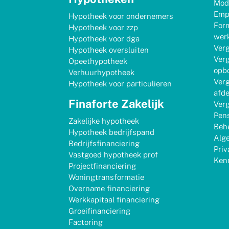
Mod
Emp
Hypotheek voor ondernemers
Form
Hypotheek voor zzp
werk
Hypotheek voor dga
Verg
Hypotheek oversluiten
Verg
Opeethypotheek
opb
Verhuurhypotheek
Verg
Hypotheek voor particulieren
afd
Finaforte Zakelijk
Verg
Pen
Zakelijke hypotheek
Behe
Hypotheek bedrijfspand
Alg
Bedrijfsfinanciering
Priv
Vastgoed hypotheek prof
Ken
Projectfinanciering
Woningtransformatie
Overname financiering
Werkkapitaal financiering
Groeifinanciering
Factoring