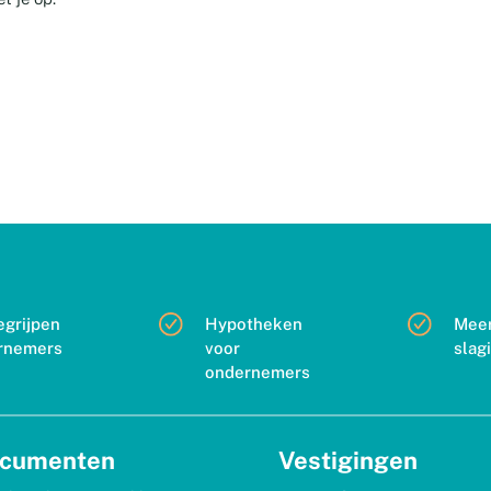
egrijpen
Hypotheken
Mee
rnemers
voor
slag
ondernemers
cumenten
Vestigingen