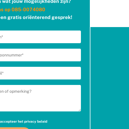
 wat jouw mogelijkheden zijn?
ns op
085-0074080
een gratis oriënterend gesprek!
 accepteer het
privacy beleid