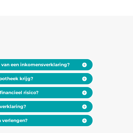
 van een inkomensverklaring?
ypotheek krijg?
inancieel risico?
verklaring?
n verlengen?