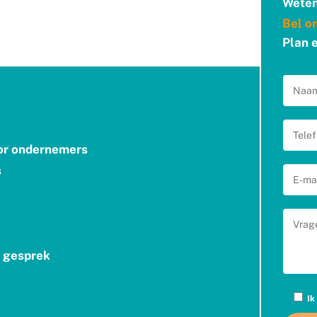
Weten
Bel o
Plan 
oor ondernemers
s
d gesprek
Ik