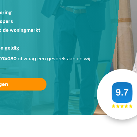
ering
kopers
p de woningmarkt
n geldig
074080
of vraag een gesprek aan en wij
agen