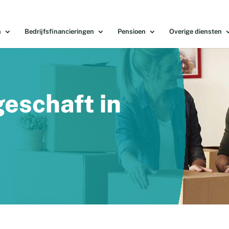
n
Bedrijfsfinancieringen
Pensioen
Overige diensten
geschaft in