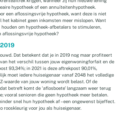
renteaftrek krijgen, wanneer zij hun nieuwe lening
neaire hypotheek of een annuïteitenhypotheek.
r een aflossingsvrije hypotheek, want deze is niet
wil het kabinet geen inkomsten meer mislopen. Want
d houden om hypotheek-afbetalers te stimuleren,
n aflossingsvrije hypotheek?
 2019
ouwd. Dat betekent dat je in 2019 nog maar profiteert
 van het verschil tussen jouw eigenwoningforfait en de
post 93,34%; in 2021 is deze aftrekpost 90,01%,
lijk moet iedere huiseigenaar vanaf 2048 het volledige
Z-waarde van jouw woning wordt belast. Of de
 dat betreft komt de ‘aflosboete’ langzaam weer terug
e; vooral senioren die geen hypotheek meer betalen.
inder snel hun hypotheek af – een ongewenst bijeffect.
zo rooskleurig voor jou als huiseigenaar.