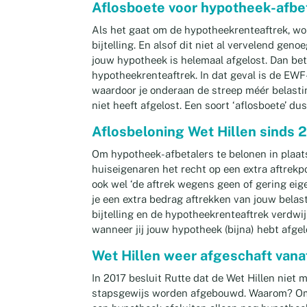
Aflosboete voor hypotheek-afbe
Als het gaat om de hypotheekrenteaftrek, wo
bijtelling. En alsof dit niet al vervelend gen
jouw hypotheek is helemaal afgelost. Dan bet
hypotheekrenteaftrek. In dat geval is de EWF
waardoor je onderaan de streep méér belasti
niet heeft afgelost. Een soort ‘aflosboete’ dus
Aflosbeloning Wet Hillen sinds 
Om hypotheek-afbetalers te belonen in plaats
huiseigenaren het recht op een extra aftrekpo
ook wel ‘de aftrek wegens geen of gering e
je een extra bedrag aftrekken van jouw bela
bijtelling en de hypotheekrenteaftrek verdwi
wanneer jij jouw hypotheek (bijna) hebt afgel
Wet Hillen weer afgeschaft vana
In 2017 besluit Rutte dat de Wet Hillen niet 
stapsgewijs worden afgebouwd. Waarom? Omd