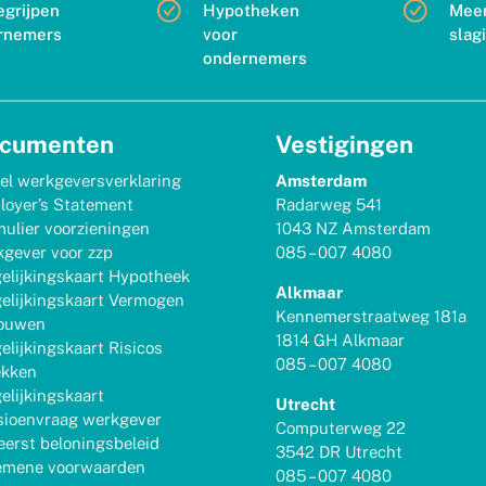
egrijpen
Hypotheken
Mee
rnemers
voor
slag
ondernemers
cumenten
Vestigingen
el werkgeversverklaring
Amsterdam
loyer’s Statement
Radarweg 541
ulier voorzieningen
1043 NZ Amsterdam
gever voor zzp
085 – 007 4080
elijkingskaart Hypotheek
Alkmaar
elijkingskaart Vermogen
Kennemerstraatweg 181a
ouwen
1814 GH Alkmaar
elijkingskaart Risicos
085 – 007 4080
ekken
elijkingskaart
Utrecht
sioenvraag werkgever
Computerweg 22
erst beloningsbeleid
3542 DR Utrecht
emene voorwaarden
085 – 007 4080