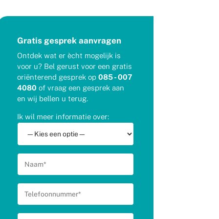
Gratis gesprek aanvragen
Ontdek wat er ècht mogelijk is
voor u? Bel gerust voor een gratis
oriënterend gesprek op
085 - 007
4080
of vraag een gesprek aan
en wij bellen u terug.
Ik wil meer informatie over: