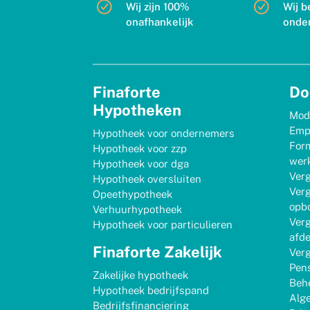
Wij zijn 100%
Wij b
onafhankelijk
onde
Finaforte
Do
Hypotheken
Mod
Emp
Hypotheek voor ondernemers
Form
Hypotheek voor zzp
werk
Hypotheek voor dga
Verg
Hypotheek oversluiten
Verg
Opeethypotheek
opb
Verhuurhypotheek
Verg
Hypotheek voor particulieren
afd
Finaforte Zakelijk
Verg
Pen
Zakelijke hypotheek
Behe
Hypotheek bedrijfspand
Alg
Bedrijfsfinanciering