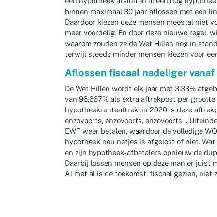
een hypotheek afsluiten alleen nog hypotheek
binnen maximaal 30 jaar aflossen met een li
Daardoor kiezen deze mensen meestal niet voo
meer voordelig. En door deze nieuwe regel, 
waarom zouden ze de Wet Hillen nog in stan
terwijl steeds minder mensen kiezen voor ee
Aflossen fiscaal nadeliger vanaf
De Wet Hillen wordt elk jaar met 3,33% afgeb
van 96,667% als extra aftrekpost per grootte
hypotheekrenteaftrek; in 2020 is deze aftrek
enzovoorts, enzovoorts, enzovoorts… Uiteinde
EWF weer betalen, waardoor de volledige WO
hypotheek nou netjes is afgelost of niet. Wat
en zijn hypotheek-afbetalers opnieuw de dup
Daarbij lossen mensen op deze manier juist m
Al met al is de toekomst, fiscaal gezien, niet 