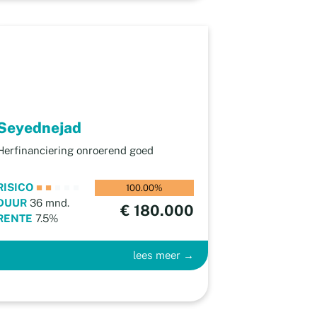
Seyednejad
Herfinanciering onroerend goed
RISICO
■
■
■
■
■
100.00%
DUUR
36 mnd.
€ 180.000
RENTE
7.5%
lees meer →