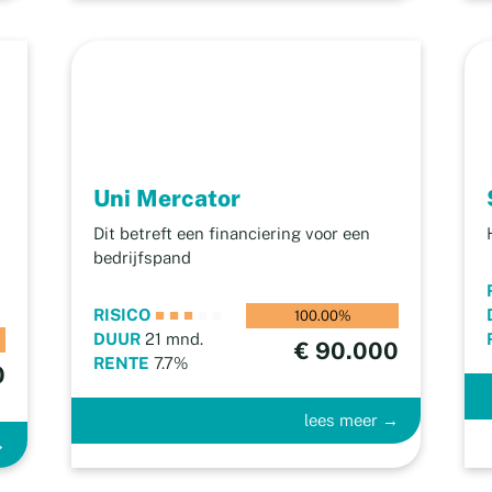
Uni Mercator
Dit betreft een financiering voor een
bedrijfspand
RISICO
■
■
■
■
■
100.00%
DUUR
21 mnd.
€ 90.000
RENTE
7.7%
0
lees meer →
→