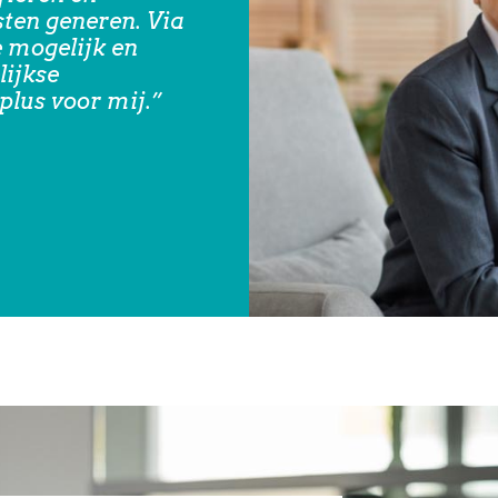
sten generen. Via
e mogelijk en
lijkse
plus voor mij.”