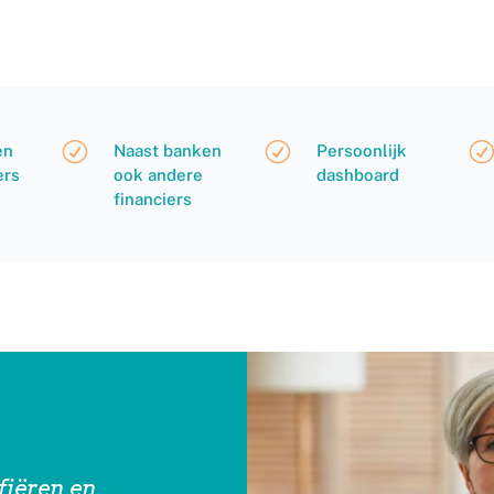
R
R
R
en
Naast banken
Persoonlijk
ers
ook andere
dashboard
financiers
fiëren en