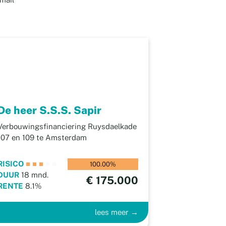
De heer S.S.S. Sapir
Verbouwingsfinanciering Ruysdaelkade
107 en 109 te Amsterdam
RISICO
■
■
■
■
■
100.00%
DUUR
18 mnd.
€ 175.000
RENTE
8.1%
lees meer →