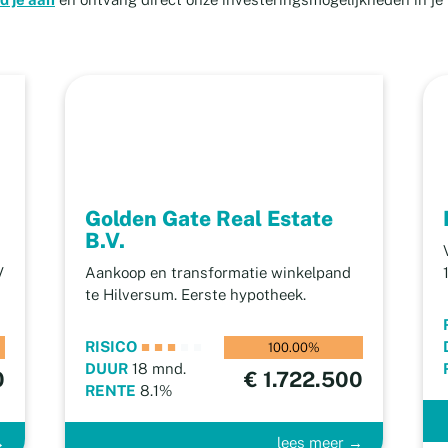
Golden Gate Real Estate
B.V.
V
Aankoop en transformatie winkelpand
te Hilversum. Eerste hypotheek.
RISICO
■
■
■
■
■
100.00%
DUUR
18 mnd.
0
€ 1.722.500
RENTE
8.1%
→
lees meer →