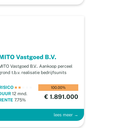
MITO Vastgoed B.V.
MITO Vastgoed B.V.. Aankoop perceel
grond t.b.v. realisatie bedrijfsunits
RISICO
■
■
■
■
■
100.00%
DUUR
12 mnd.
€ 1.891.000
RENTE
7.75%
lees meer →