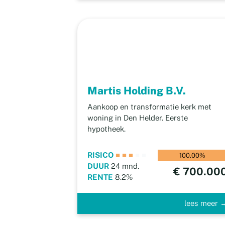
Martis Holding B.V.
Aankoop en transformatie kerk met
woning in Den Helder. Eerste
hypotheek.
RISICO
■
■
■
■
■
100.00%
DUUR
24 mnd.
€ 700.00
RENTE
8.2%
lees meer 