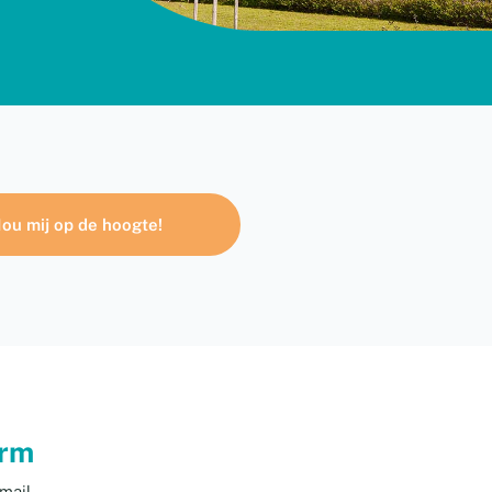
ou mij op de hoogte!
orm
mail