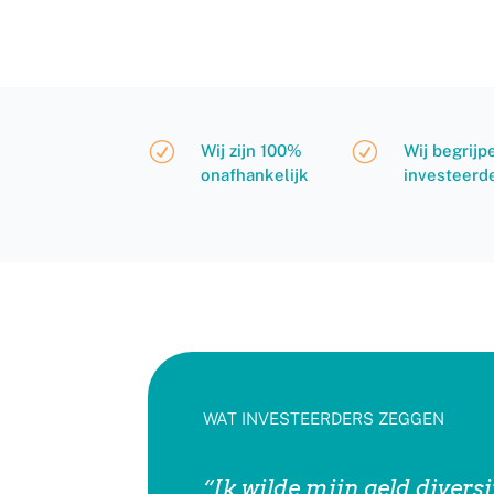
R
R
Wij zijn 100%
Wij begrijp
onafhankelijk
investeerd
WAT INVESTEERDERS ZEGGEN
“Ik wilde mijn geld diversi