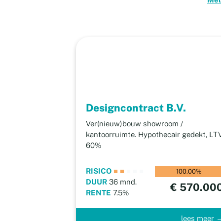
Designcontract B.V.
Ver(nieuw)bouw showroom /
kantoorruimte. Hypothecair gedekt, LT
60%
RISICO
■
■
■
■
■
100.00%
DUUR
36 mnd.
€ 570.00
RENTE
7.5%
lees meer 