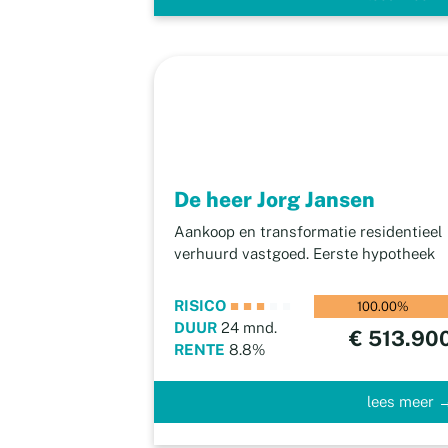
De heer Jorg Jansen
Aankoop en transformatie residentieel
verhuurd vastgoed. Eerste hypotheek
RISICO
■
■
■
■
■
100.00%
DUUR
24 mnd.
€ 513.90
RENTE
8.8%
lees meer 