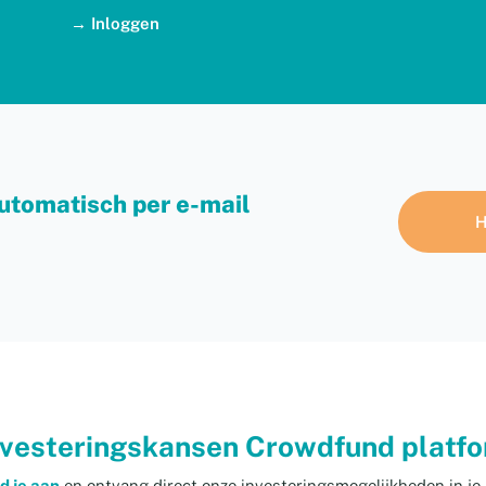
→
Inloggen
utomatisch per e-mail
H
vesteringskansen Crowdfund platf
d je aan
en ontvang direct onze investeringsmogelijkheden in je 