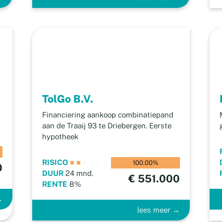
TolGo B.V.
Financiering aankoop combinatiepand
aan de Traaij 93 te Driebergen. Eerste
hypotheek
RISICO
■
■
■
■
■
100.00%
0
DUUR
24 mnd.
€ 551.000
RENTE
8%
→
lees meer →