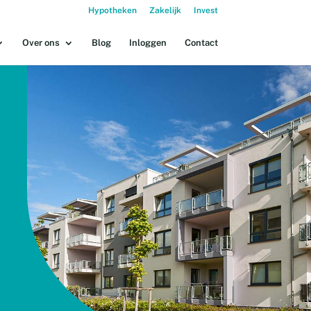
Hypotheken
Zakelijk
Invest
Over ons
Blog
Inloggen
Contact