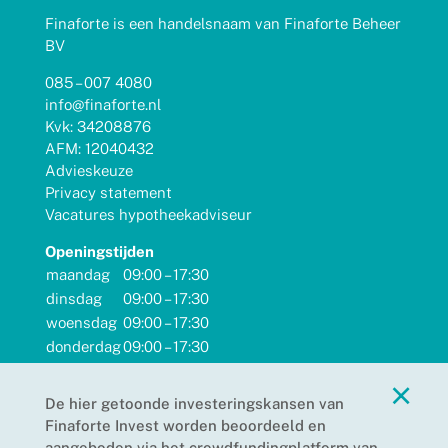
Finaforte is een handelsnaam van Finaforte Beheer
BV
085 – 007 4080
info@finaforte.nl
Kvk: 34208876
AFM: 12040432
Advieskeuze
Privacy statement
Vacatures hypotheekadviseur
Openingstijden
maandag
09:00 – 17:30
dinsdag
09:00 – 17:30
woensdag
09:00 – 17:30
donderdag
09:00 – 17:30
vrijdag
09:00 – 17:30
×
zaterdag
gesloten
De hier getoonde investeringskansen van
zondag
gesloten
Finaforte Invest worden beoordeeld en
aangeboden via het crowdfundingplatform van