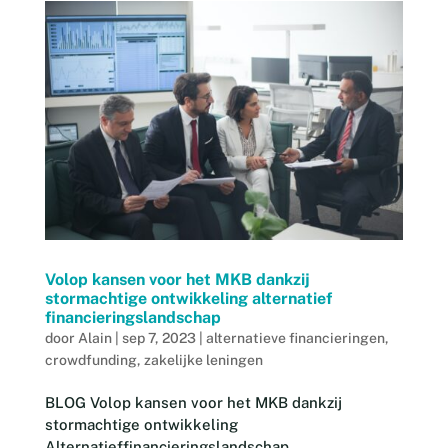
Volop kansen voor het MKB dankzij
stormachtige ontwikkeling alternatief
financieringslandschap
door
Alain
|
sep 7, 2023
|
alternatieve financieringen
,
crowdfunding
,
zakelijke leningen
BLOG Volop kansen voor het MKB dankzij
stormachtige ontwikkeling
Alternatieffinancieringslandschap